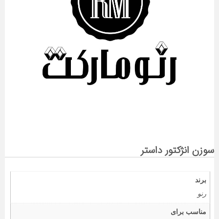
سوزن انژکتور داستر
برند
رنو
مناسب برای