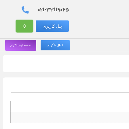
021-33119045
پنل کاربری
0
کانال تلگرام
صفحه اینستاگرام